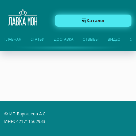
Каталог
ГЛАВНАЯ
СТАТЬИ
ДОСТАВКА
ОТЗЫВЫ
ВИДЕО
О 
© ИП Барышева А.С.
ИНН:
421711562933