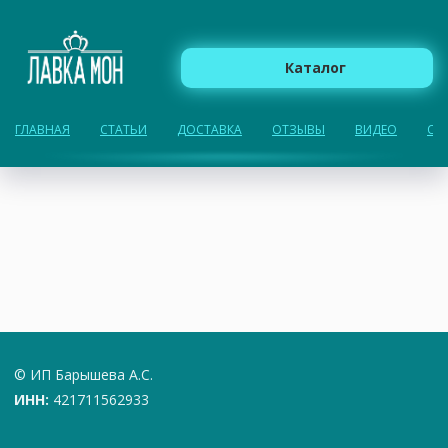
Каталог
ГЛАВНАЯ
СТАТЬИ
ДОСТАВКА
ОТЗЫВЫ
ВИДЕО
О 
© ИП Барышева А.С.
ИНН:
421711562933