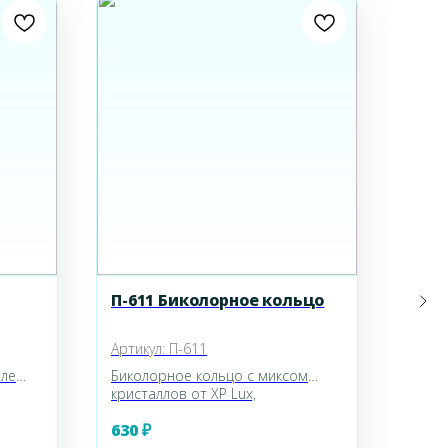
П-611 Биколорное кольцо
К-03
Артикул:
П-611
Артик
иле
Биколорное кольцо с миксом
Стиль
кристаллов от XP Lux,
XP бе
им
декорировано фианитами под
учето
630
₽
350
сота
гранат, аметист и хризолит.