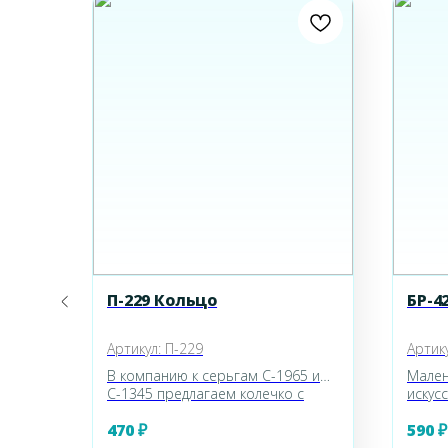
П-229 Кольцо
БР-4
Артикул:
П-229
Артик
В компанию к серьгам С-1965 и
Мален
го
С-1345 предлагаем колечко с
искус
багетной изумрудной вставкой от
декор
470
₽
590
₽
ми
XP.
жемчу
около