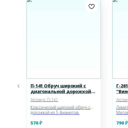
П-141 Обруч широкий с
Г-26
диагональной дорожкой
"Вин
из фианитов
Артикул:
П-141
Артик
олота
Классический широкий обруч с
Лимит
льцо
дорожкой из 5 фианитов.
Матов
от 17
полус
570
₽
790
₽
около
глянц
около