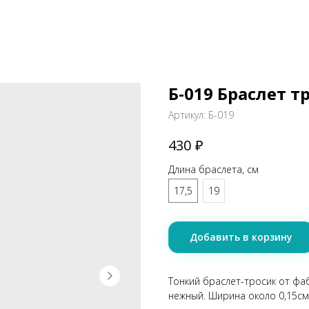
Б-019 Браслет т
Артикул:
Б-019
₽
430
Длина браслета, см
17,5
19
Добавить в корзину
Тонкий браслет-тросик от фаб
нежный. Ширина около 0,15см