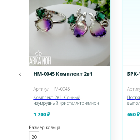
НМ-0045 Комплект 2в1
БРК-
Артикул:
НМ-0045
Артик
вый
Комплект 2в1. Сочный
Потря
змер
изумрудный кристалл-триллион
выпол
превосходно сочетается с
извес
1 700
₽
650
₽
кристаллом неправильной формы
винта
под аметрин. Высота серьги
Крыль
около 2,4см, штифт 0,6см.
краск
Размер кольца
Декоративная часть кольца
"Лунн
2*1,5см.
произ
20