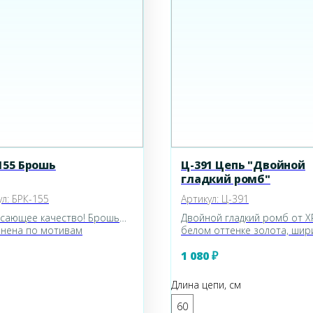
155 Брошь
Ц-391 Цепь "Двойной
гладкий ромб"
ул:
БРК-155
Артикул:
Ц-391
сающее качество! Брошь
Двойной гладкий ромб от X
нена по мотивам
белом оттенке золота, шир
тной серии "Феи" от
полотна около 0,5см. Подой
1 080
₽
жных маэстро Киркс Фолли.
мужчинам и женщинам.
я покрыты витражной
ой с блестками, подвеска
Длина цепи, см
ый Лик" - отдельное
ведение искусства. Размер
60