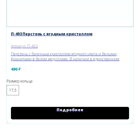
П-493 Перстень с ягодным кристаллом
Артикул:
П-493
Перстень с багетным кристаллом ягодного цвета и белыми
фианитами в белом мед.сплаве. В наличии в единственном
экземпляре.
490
₽
Размер кольца
17,5
Подробнее