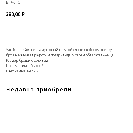
БРК-016
380,00
₽
Добавить в корзину
Улыбающийся перламутровый голубой слоник хоботом кверху - эта
брошь излучает радость и подарит удачу своей обладательнице.
Размер броши около 3см.
Цвет металла: Золотой
Цвет камня: Белый
Недавно приобрели