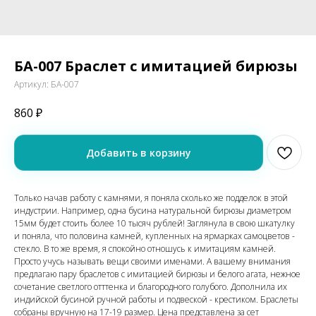
БА-007 Браслет с имитацией бирюзы
Артикул:
БА-007
860
₽
Добавить в корзину
Только начав работу с камнями, я поняла сколько же подделок в этой
индустрии. Например, одна бусина натуральной бирюзы диаметром
15мм будет стоить более 10 тысяч рублей! Заглянула в свою шкатулку
и поняла, что половина камней, купленных на ярмарках самоцветов -
стекло. В то же время, я спокойно отношусь к имитациям камней.
Просто учусь называть вещи своими именами. А вашему внимания
предлагаю пару браслетов с имитацией бирюзы и белого агата, нежное
сочетание светлого отттенка и благородного голубого. Дополнила их
индийской бусиной ручной работы и подвеской - крестиком. Браслеты
собраны вручную на 17-19 размер. Цена представлена за сет