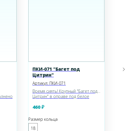
ПКИ-071 "Багет под
С-08
Цитрин"
Артикул:
ПКИ-071
Артик
Время сиять! Крупный "Багет под
Серь
олнено
Цитрин" в оправе под белое
виде
.
золото, двухъярусная инкрустация
крес
460
₽
670
до 20.
фианитами. Кристалл 1,4*1,1см.
Прим
Размер кольца
18