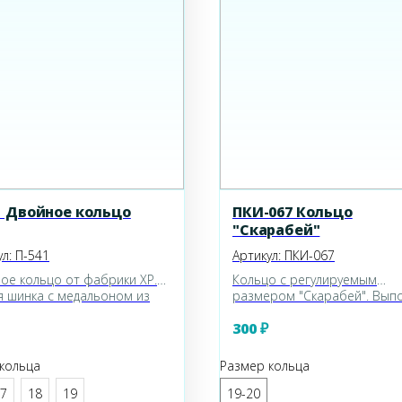
1 Двойное кольцо
ПКИ-067 Кольцо
"Скарабей"
ул:
П-541
Артикул:
ПКИ-067
ое кольцо от фабрики XP.
Кольцо с регулируемым
я шинка с медальоном из
размером "Скарабей". Вып
тов и воздушная панцирная
в оттенке античной бронзы
300
₽
 Кольцо выполнено в
Размер регулируется от 19 
ке желтого золота,
мальная ширина около
кольца
Размер кольца
. Хорошо смотрится на
 из пальцев, включая
7
18
19
19-20